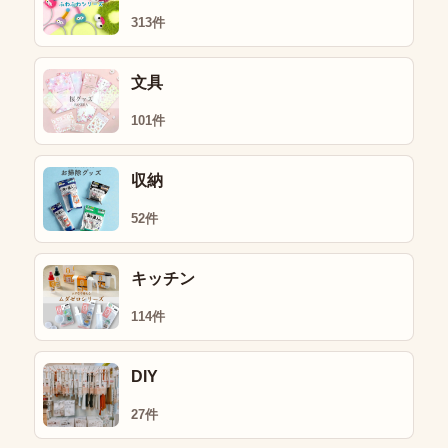
313件
文具
101件
収納
52件
キッチン
114件
DIY
27件