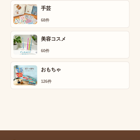
手芸
68件
美容コスメ
60件
おもちゃ
126件