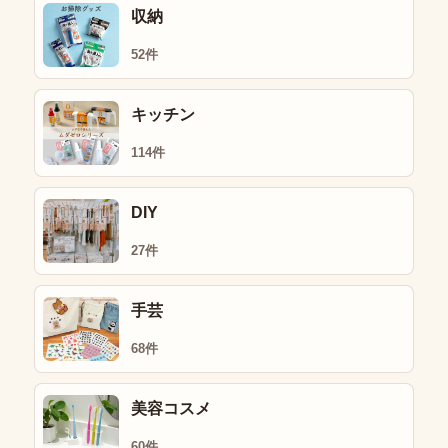
収納
52件
キッチン
114件
DIY
27件
手芸
68件
美容コスメ
60件