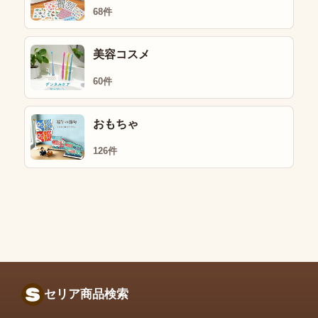
68件
美容コスメ
60件
おもちゃ
126件
セリア商品検索