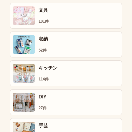
文具
101件
収納
52件
キッチン
114件
DIY
27件
手芸