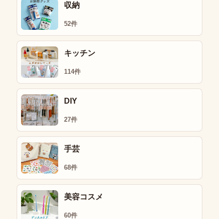
収納
52件
キッチン
114件
DIY
27件
手芸
68件
美容コスメ
60件