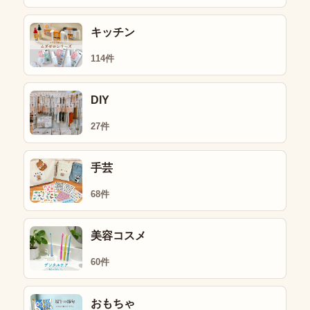
キッチン
114件
DIY
27件
手芸
68件
美容コスメ
60件
おもちゃ