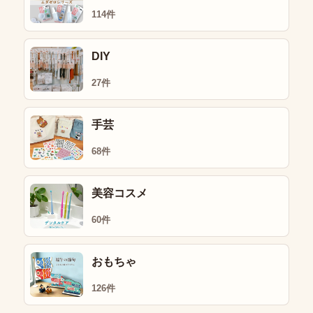
114件
DIY
27件
手芸
68件
美容コスメ
60件
おもちゃ
126件