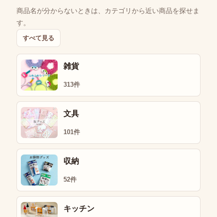
商品名が分からないときは、カテゴリから近い商品を探せま
す。
すべて見る
雑貨
313件
文具
101件
収納
52件
キッチン