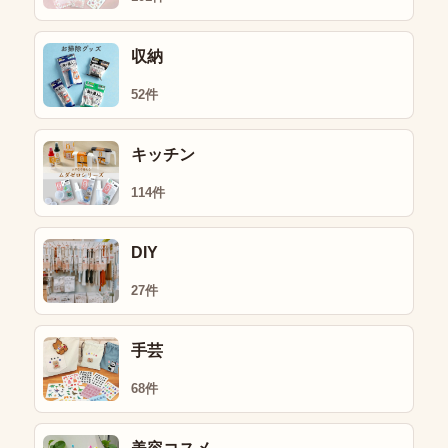
収納
52件
キッチン
114件
DIY
27件
手芸
68件