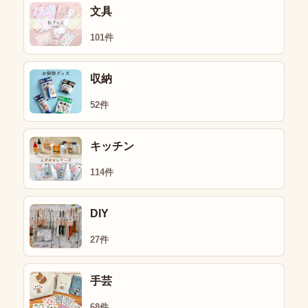
文具
101件
収納
52件
キッチン
114件
DIY
27件
手芸
68件