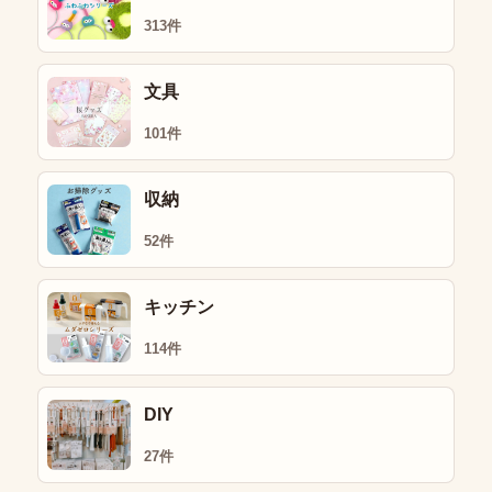
313件
文具
101件
収納
52件
キッチン
114件
DIY
27件