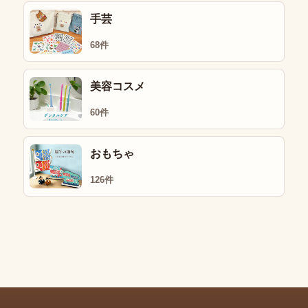
手芸
68件
美容コスメ
60件
おもちゃ
126件