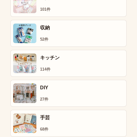
101件
収納
52件
キッチン
114件
DIY
27件
手芸
68件