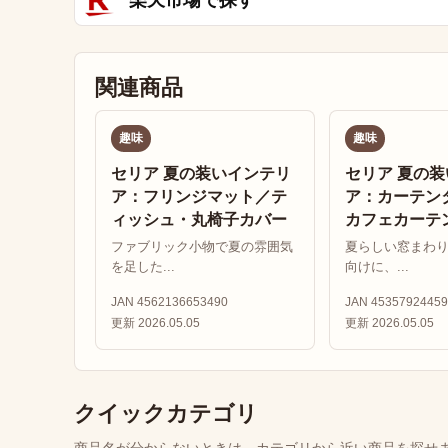
楽天市場で探す
関連商品
趣味
趣味
セリア 夏の装いインテリ
セリア 夏の
ア：フリンジマット／テ
ア：カーテン
ィッシュ・丸椅子カバー
カフェカーテ
ファブリック小物で夏の雰囲気
夏らしい窓まわ
を足した...
向けに、...
JAN 4562136653490
JAN 45357924459
更新 2026.05.05
更新 2026.05.05
クイックカテゴリ