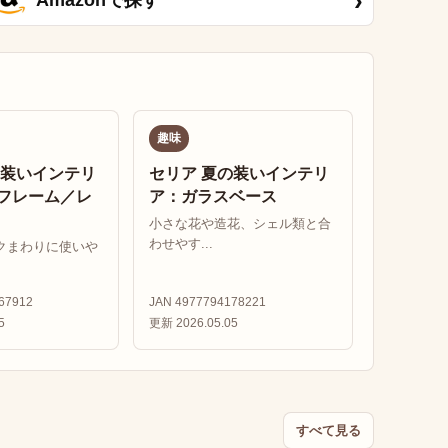
›
Amazonで探す
趣味
の装いインテリ
セリア 夏の装いインテリ
フレーム／レ
ア：ガラスベース
小さな花や造花、シェル類と合
わせやす...
クまわりに使いや
67912
JAN 4977794178221
5
更新 2026.05.05
すべて見る