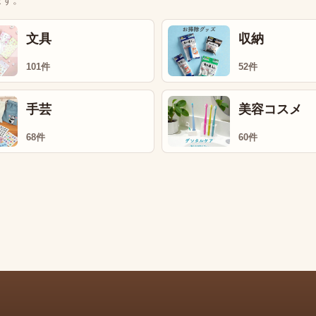
ます。
文具
収納
101件
52件
手芸
美容コスメ
68件
60件