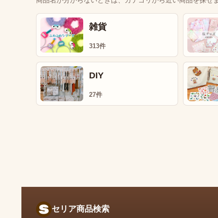
商品名が分からないときは、カテゴリから近い商品を探せ
雑貨
313件
DIY
27件
セリア商品検索