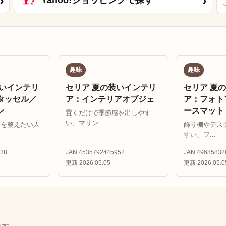
›
›
Yahoo!ショッピングで探す
趣味
趣味
装いインテリ
セリア 夏の装いインテリ
セリア 夏
タッセル／
ア：インテリアオブジェ
ア：フォト
ン
ースマット
置くだけで季節感を出しやす
い、マリン...
りを整えたい人
飾り棚やデス
すい、フ...
38
JAN 4535792445952
JAN 49685832
更新 2026.05.05
更新 2026.05.0