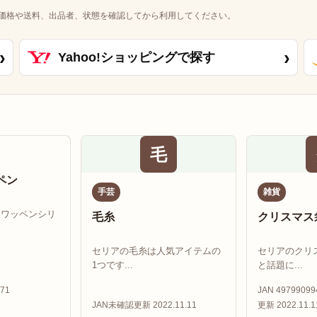
価格や送料、出品者、状態を確認してから利用してください。
›
›
Yahoo!ショッピングで探す
毛
ペン
手芸
雑貨
ムワッペンシリ
毛糸
クリスマス
セリアの毛糸は人気アイテムの
セリアのクリ
1つです...
と話題に...
71
JAN 49799099
JAN未確認
更新 2022.11.11
更新 2022.11.1