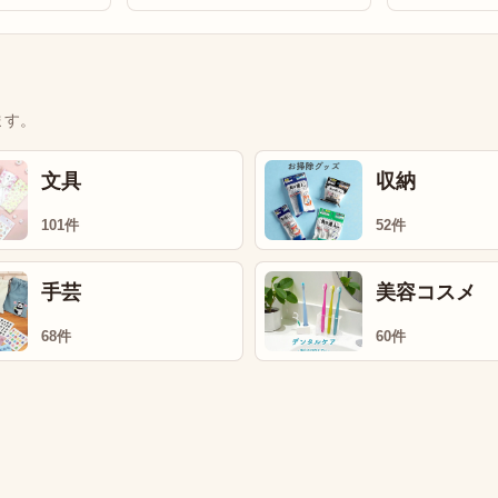
ます。
文具
収納
101件
52件
手芸
美容コスメ
68件
60件