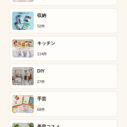
収納
52件
キッチン
114件
DIY
27件
手芸
68件
美容コスメ