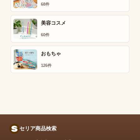
68件
美容コスメ
60件
おもちゃ
126件
セリア商品検索