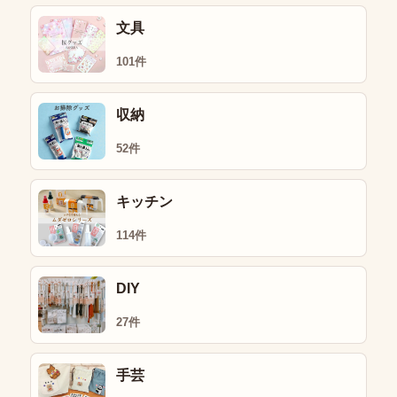
文具
101件
収納
52件
キッチン
114件
DIY
27件
手芸