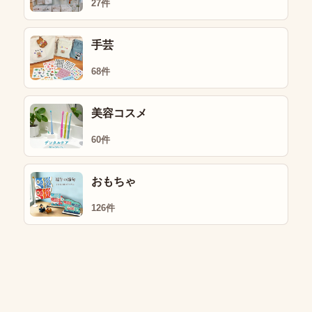
27件
手芸
68件
美容コスメ
60件
おもちゃ
126件