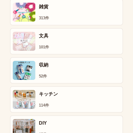
雑貨
313件
文具
101件
収納
52件
キッチン
114件
DIY