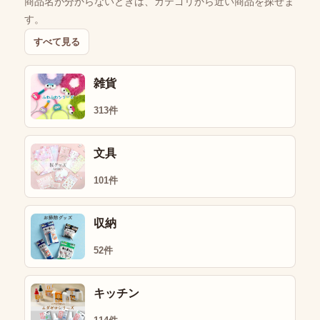
商品名が分からないときは、カテゴリから近い商品を探せま
す。
すべて見る
雑貨
313件
文具
101件
収納
52件
キッチン