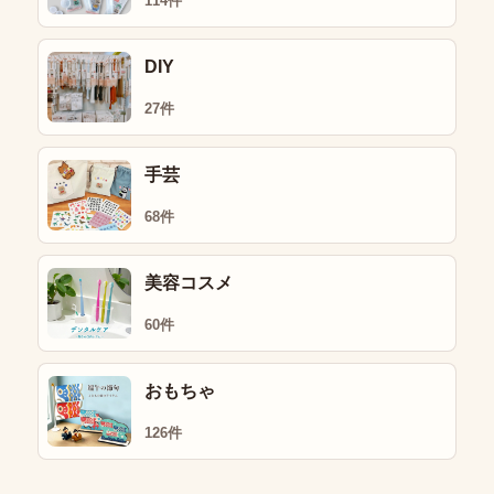
114件
DIY
27件
手芸
68件
美容コスメ
60件
おもちゃ
126件