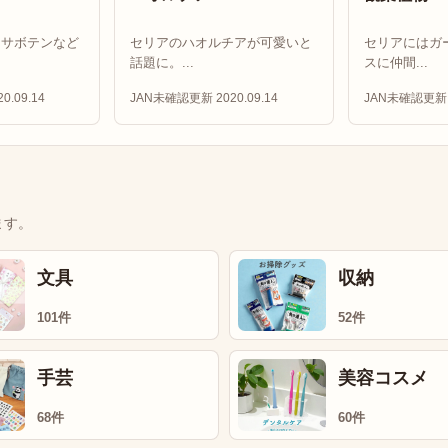
もサボテンなど
セリアのハオルチアが可愛いと
セリアにはガ
話題に。...
スに仲間...
0.09.14
JAN未確認
更新 2020.09.14
JAN未確認
更新 
ます。
文具
収納
101件
52件
手芸
美容コスメ
68件
60件