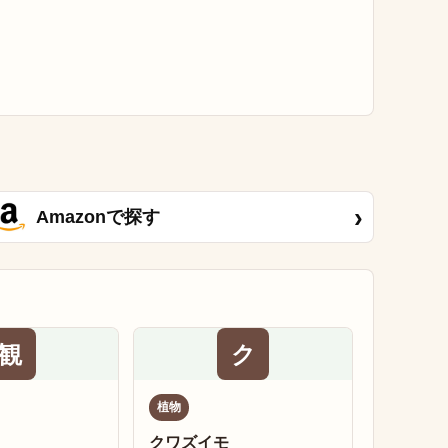
›
Amazonで探す
観
ク
植物
クワズイモ