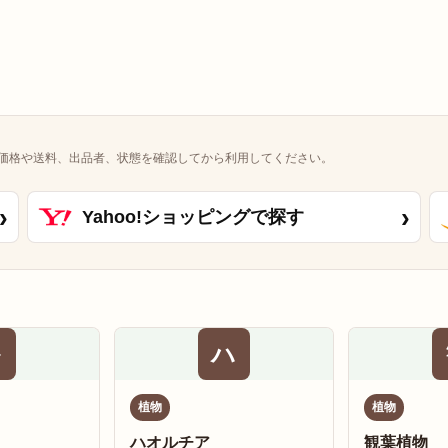
価格や送料、出品者、状態を確認してから利用してください。
›
›
Yahoo!ショッピングで探す
多
ハ
植物
植物
ハオルチア
観葉植物