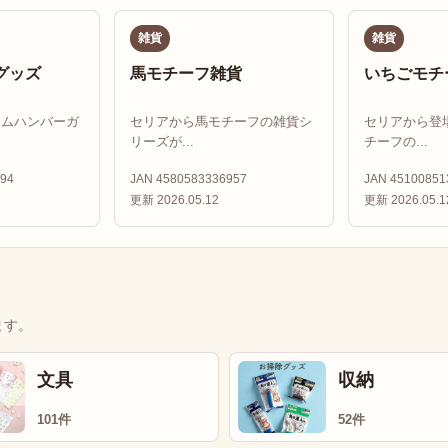
雑貨
雑貨
グッズ
馬モチーフ雑貨
いちごモチ
ドムハンバーガ
セリアから馬モチーフの雑貨シ
セリアから登
リーズが...
チーフの...
94
JAN 4580583336957
JAN 45100851
更新 2026.05.12
更新 2026.05.1
ます。
文具
収納
101件
52件