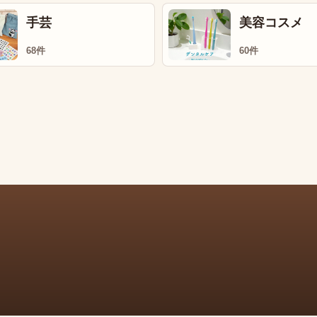
手芸
美容コスメ
68件
60件