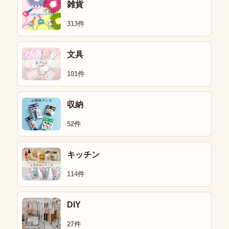
雑貨
313件
文具
101件
収納
52件
キッチン
114件
DIY
27件