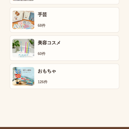
手芸
68件
美容コスメ
60件
おもちゃ
126件