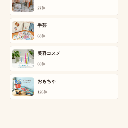
27件
手芸
68件
美容コスメ
60件
おもちゃ
126件