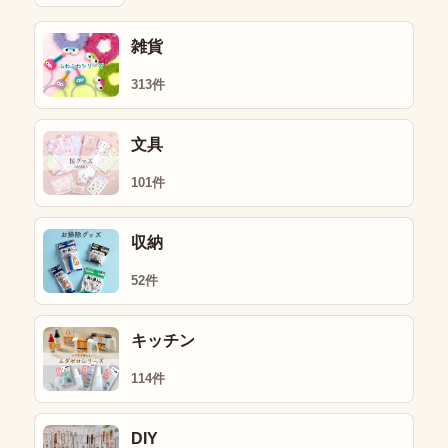
雑貨
313件
文具
101件
収納
52件
キッチン
114件
DIY