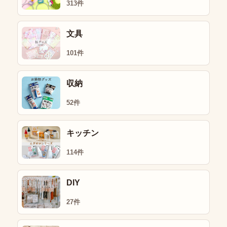
313件
文具
101件
収納
52件
キッチン
114件
DIY
27件