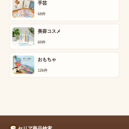
手芸
68件
美容コスメ
60件
おもちゃ
126件
セリア商品検索