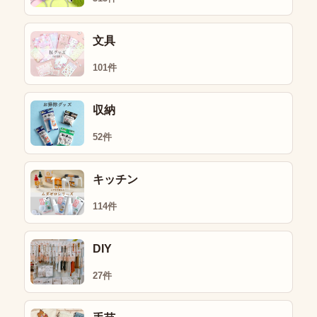
文具
101件
収納
52件
キッチン
114件
DIY
27件