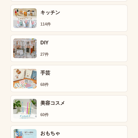
キッチン
114件
DIY
27件
手芸
68件
美容コスメ
60件
おもちゃ