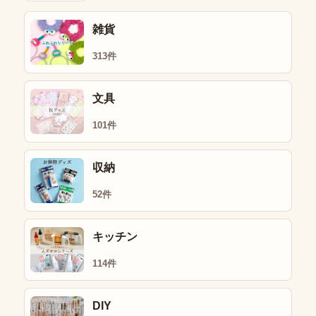
雑貨
313件
文具
101件
収納
52件
キッチン
114件
DIY