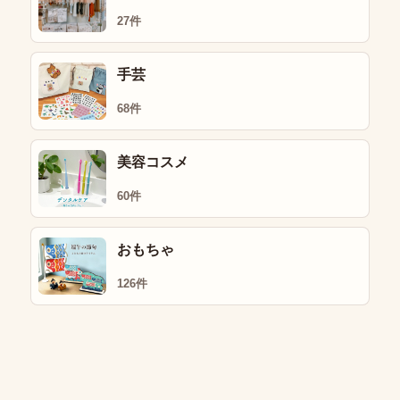
27件
手芸
68件
美容コスメ
60件
おもちゃ
126件