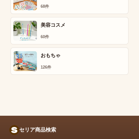
68件
美容コスメ
60件
おもちゃ
126件
セリア商品検索