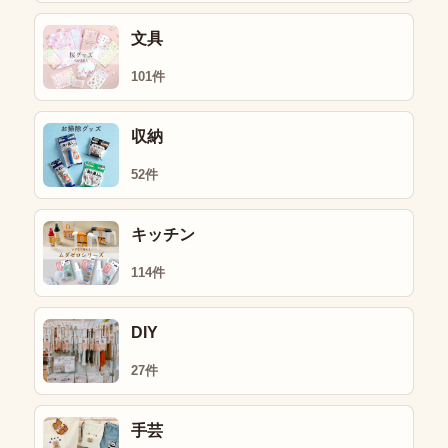
文具
101件
収納
52件
キッチン
114件
DIY
27件
手芸