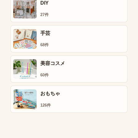
DIY
27件
手芸
68件
美容コスメ
60件
おもちゃ
126件