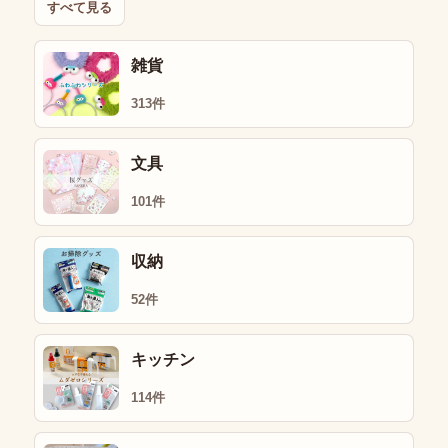
すべて見る
雑貨
313件
文具
101件
収納
52件
キッチン
114件