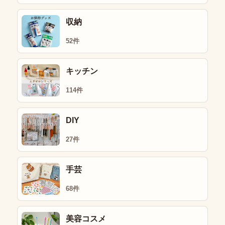
収納
52件
キッチン
114件
DIY
27件
手芸
68件
美容コスメ