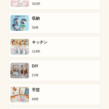
101件
収納
52件
キッチン
114件
DIY
27件
手芸
68件