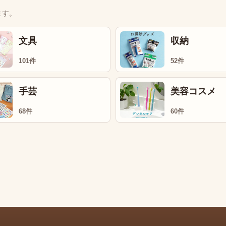
ます。
文具
収納
101件
52件
手芸
美容コスメ
68件
60件