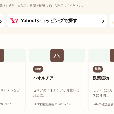
価格や送料、出品者、状態を確認してから利用してください。
›
›
Yahoo!ショッピングで探す
多
ハ
植物
植物
ハオルチア
観葉植物
もサボテンなど
セリアのハオルチアが可愛いと
セリアにはガ
話題に。...
スに仲間...
0.09.14
JAN未確認
更新 2020.09.14
JAN未確認
更新 