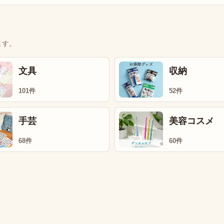
ます。
文具
収納
101件
52件
手芸
美容コスメ
68件
60件