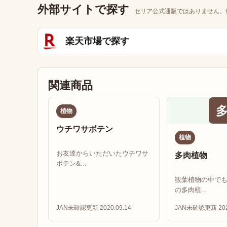
外部サイトで探す
セリア公式通販ではありません。
楽天市場で探す
関連商品
植物
ウチワサボテン
植物
お友達からいただいたウチワサ
多肉植物
ボテン&...
観葉植物の中で
の多肉植...
JAN未確認
更新 2020.09.14
JAN未確認
更新 202