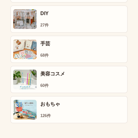
DIY
27件
手芸
68件
美容コスメ
60件
おもちゃ
126件