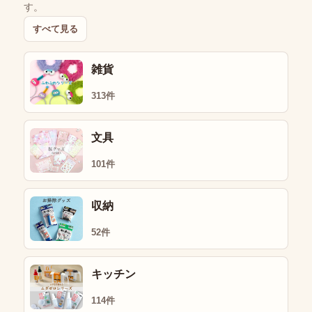
す。
すべて見る
雑貨
313件
文具
101件
収納
52件
キッチン
114件