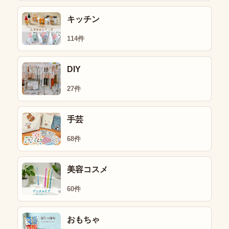
キッチン
114件
DIY
27件
手芸
68件
美容コスメ
60件
おもちゃ