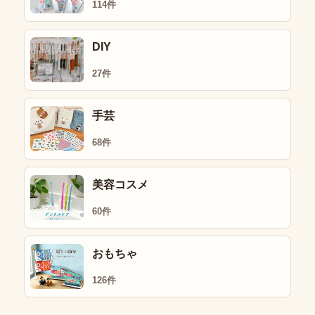
114件
DIY
27件
手芸
68件
美容コスメ
60件
おもちゃ
126件