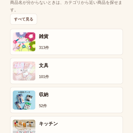
商品名が分からないときは、カテゴリから近い商品を探せま
す。
すべて見る
雑貨
313件
文具
101件
収納
52件
キッチン