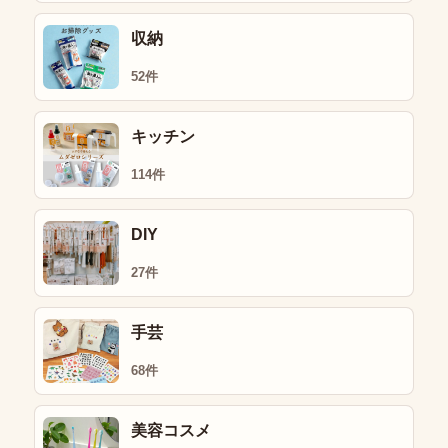
収納
52件
キッチン
114件
DIY
27件
手芸
68件
美容コスメ