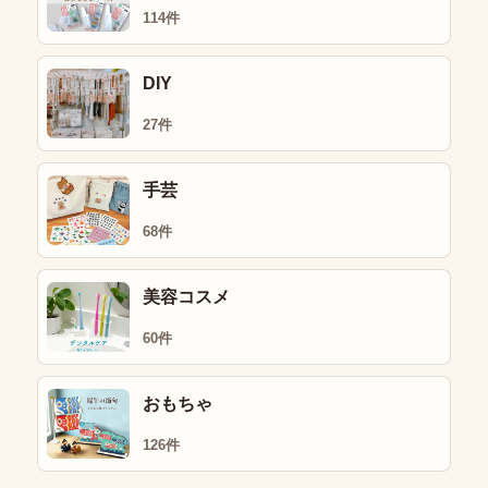
114件
DIY
27件
手芸
68件
美容コスメ
60件
おもちゃ
126件