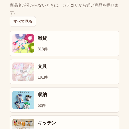
商品名が分からないときは、カテゴリから近い商品を探せま
す。
すべて見る
雑貨
313件
文具
101件
収納
52件
キッチン