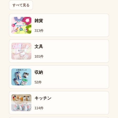
すべて見る
雑貨
313件
文具
101件
収納
52件
キッチン
114件