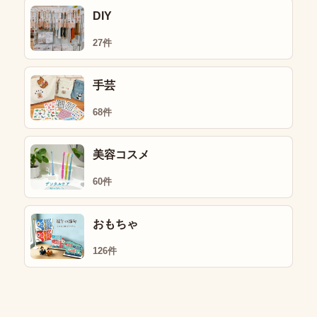
DIY
27件
手芸
68件
美容コスメ
60件
おもちゃ
126件