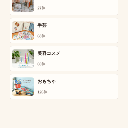
27件
手芸
68件
美容コスメ
60件
おもちゃ
126件