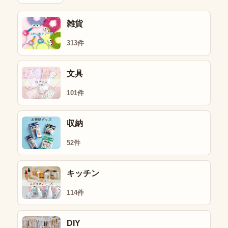
雑貨
313件
文具
101件
収納
52件
キッチン
114件
DIY