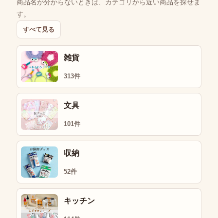
商品名が分からないときは、カテゴリから近い商品を探せま
す。
すべて見る
雑貨
313件
文具
101件
収納
52件
キッチン