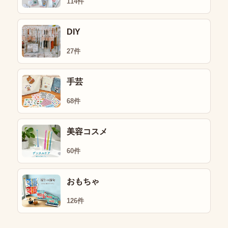
114件
DIY
27件
手芸
68件
美容コスメ
60件
おもちゃ
126件