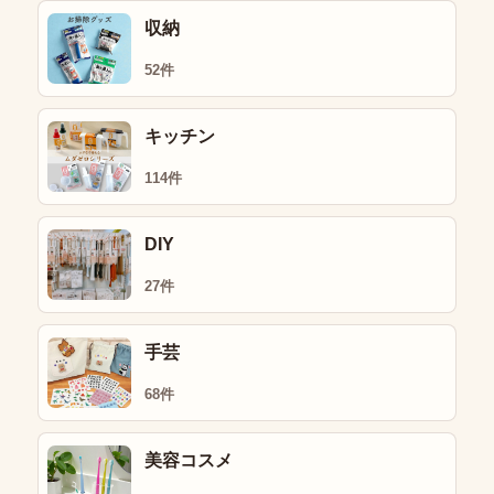
収納
52件
キッチン
114件
DIY
27件
手芸
68件
美容コスメ