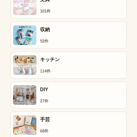
101件
収納
52件
キッチン
114件
DIY
27件
手芸
68件