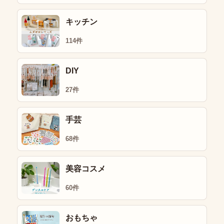
キッチン
114件
DIY
27件
手芸
68件
美容コスメ
60件
おもちゃ