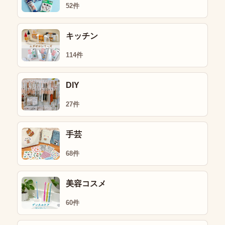
52件
キッチン
114件
DIY
27件
手芸
68件
美容コスメ
60件