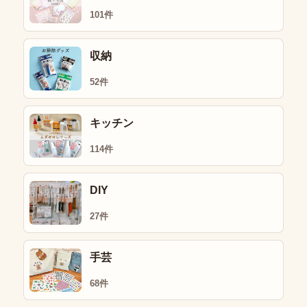
101件
収納
52件
キッチン
114件
DIY
27件
手芸
68件