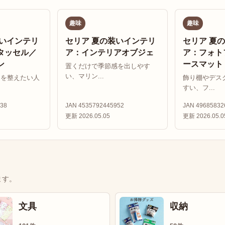
趣味
趣味
装いインテリ
セリア 夏の装いインテリ
セリア 夏
タッセル／
ア：インテリアオブジェ
ア：フォト
ン
ースマット
置くだけで季節感を出しやす
い、マリン...
りを整えたい人
飾り棚やデス
すい、フ...
38
JAN 4535792445952
JAN 49685832
更新 2026.05.05
更新 2026.05.0
ます。
文具
収納