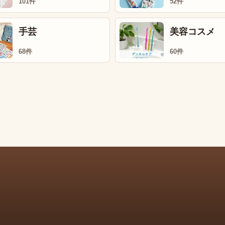
101件
52件
手芸
美容コスメ
68件
60件