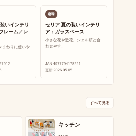
趣味
の装いインテリ
セリア 夏の装いインテリ
フレーム／レ
ア：ガラスベース
小さな花や造花、シェル類と合
わせやす...
クまわりに使いや
67912
JAN 4977794178221
5
更新 2026.05.05
すべて見る
キッチン