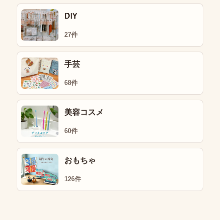
DIY
27件
手芸
68件
美容コスメ
60件
おもちゃ
126件