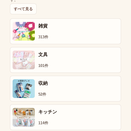
すべて見る
雑貨
313件
文具
101件
収納
52件
キッチン
114件