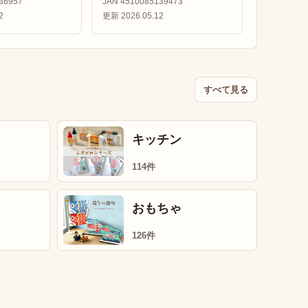
36957
JAN 4510085139473
2
更新 2026.05.12
すべて見る
キッチン
114件
おもちゃ
126件