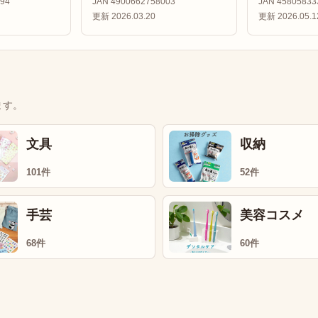
94
JAN 4900662758003
JAN 45805833
更新 2026.03.20
更新 2026.05.1
ます。
文具
収納
101件
52件
手芸
美容コスメ
68件
60件