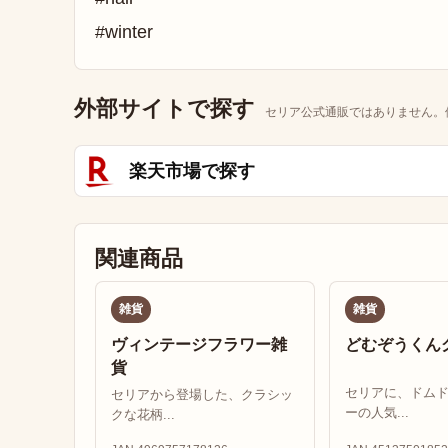
#winter
外部サイトで探す
セリア公式通販ではありません。
楽天市場で探す
関連商品
雑貨
雑貨
ヴィンテージフラワー雑
どむぞうくん
貨
セリアに、ドム
セリアから登場した、クラシッ
ーの人気...
クな花柄...