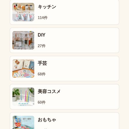
キッチン
114件
DIY
27件
手芸
68件
美容コスメ
60件
おもちゃ