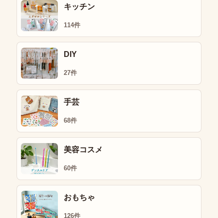
キッチン
114件
DIY
27件
手芸
68件
美容コスメ
60件
おもちゃ
126件