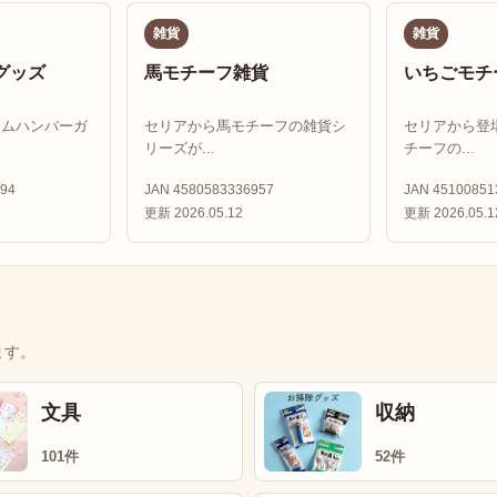
雑貨
雑貨
グッズ
馬モチーフ雑貨
いちごモチ
ドムハンバーガ
セリアから馬モチーフの雑貨シ
セリアから登
リーズが...
チーフの...
94
JAN 4580583336957
JAN 45100851
更新 2026.05.12
更新 2026.05.1
ます。
文具
収納
101件
52件