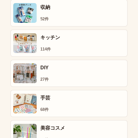
収納
52件
キッチン
114件
DIY
27件
手芸
68件
美容コスメ